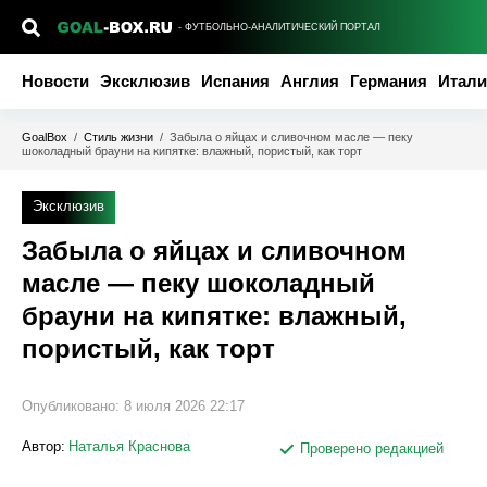
- ФУТБОЛЬНО-АНАЛИТИЧЕСКИЙ ПОРТАЛ
Новости
Эксклюзив
Испания
Англия
Германия
Итали
GoalBox
/
Стиль жизни
/
Забыла о яйцах и сливочном масле — пеку
шоколадный брауни на кипятке: влажный, пористый, как торт
Эксклюзив
Забыла о яйцах и сливочном
масле — пеку шоколадный
брауни на кипятке: влажный,
пористый, как торт
Опубликовано:
8 июля 2026 22:17
Автор:
Наталья Краснова
Проверено редакцией