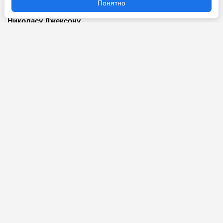
Понятно
«Астон Вилла» ведёт переговоры с «Челси» по
Николасу Джексону
Перейти
6 августа 2026