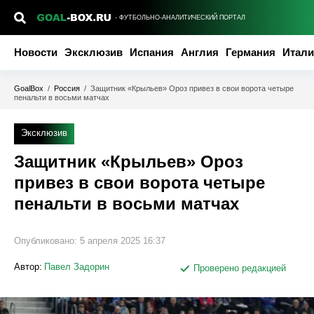
- ФУТБОЛЬНО-АНАЛИТИЧЕСКИЙ ПОРТАЛ
Новости
Эксклюзив
Испания
Англия
Германия
Итали
GoalBox
/
Россия
/
Защитник «Крыльев» Ороз привез в свои ворота четыре
пенальти в восьми матчах
Эксклюзив
Защитник «Крыльев» Ороз
привез в свои ворота четыре
пенальти в восьми матчах
Опубликовано:
5 апреля 2025 16:37
Автор:
Павел Задорин
Проверено редакцией