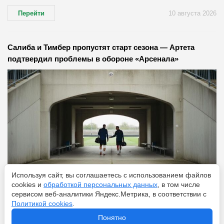
Перейти
10 августа 2026
Салиба и Тимбер пропустят старт сезона — Артета
подтвердил проблемы в обороне «Арсенала»
Используя сайт, вы соглашаетесь с использованием файлов
cookies и
обработкой персональных данных
, в том числе
сервисом веб-аналитики Яндекс.Метрика, в соответствии с
Перейти
10 августа 2026
Политикой cookies
.
Понятно