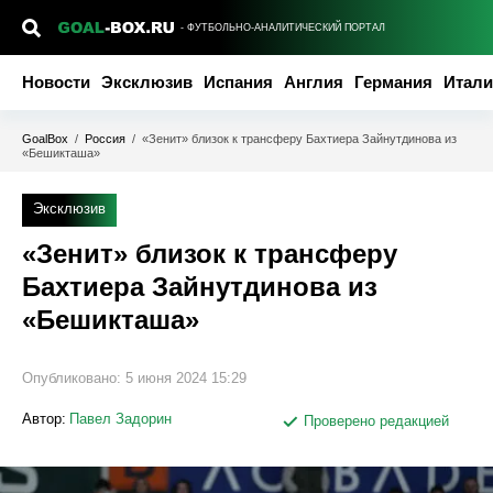
- ФУТБОЛЬНО-АНАЛИТИЧЕСКИЙ ПОРТАЛ
Новости
Эксклюзив
Испания
Англия
Германия
Итали
GoalBox
/
Россия
/
«Зенит» близок к трансферу Бахтиера Зайнутдинова из
«Бешикташа»
Эксклюзив
«Зенит» близок к трансферу
Бахтиера Зайнутдинова из
«Бешикташа»
Опубликовано:
5 июня 2024 15:29
Автор:
Павел Задорин
Проверено редакцией