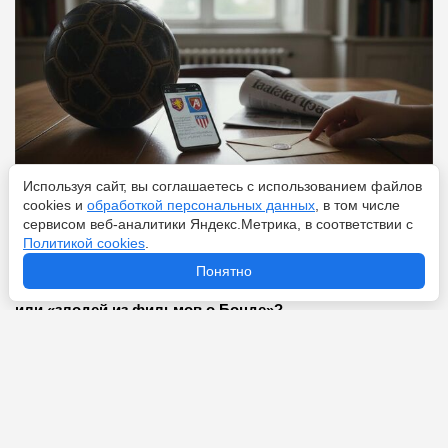
Используя сайт, вы соглашаетесь с использованием файлов
cookies и
обработкой персональных данных
, в том числе
Перейти
7 августа 2026
сервисом веб-аналитики Яндекс.Метрика, в соответствии с
Политикой cookies
.
Понятно
Что ждет Холанда после ЧМ-2026: следующий Месси
или «злодей из фильмов о Бонде»?