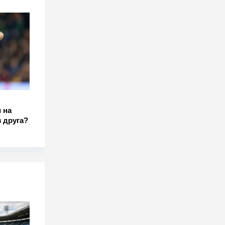
:
 на
 друга?