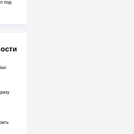
л под
вости
бил
разу
рать