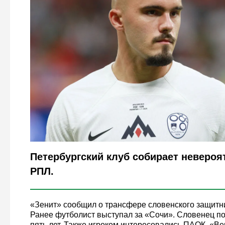
Legion-Media
Петербургский клуб собирает невероя
РПЛ.
«Зенит» сообщил о трансфере словенского защитн
Ранее футболист выступал за «Сочи». Словенец по
пять лет. Также игроком интересовались ПАОК, «В