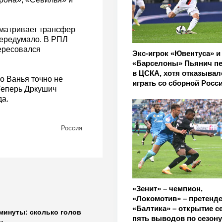
сматривает трансфер
передумало. В РПЛ
ересовался
Экс-игрок «Ювентуса» и
«Барселоны» Пьянич п
в ЦСКА, хотя отказывал
о Ванья точно не
играть со сборной Росс
 Теперь Дркушич
да.
Россия
«Зенит» – чемпион,
«Локомотив» – претенде
«Балтика» – открытие с
 минуты: сколько голов
пять выводов по сезон