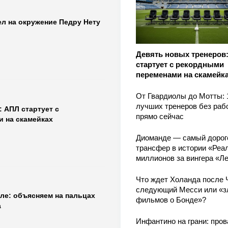
л на окружение Педру Нету
Девять новых тренеров
стартует с рекордными
переменами на скамейк
От Гвардиолы до Мотты: 
лучших тренеров без раб
 АПЛ стартует с
прямо сейчас
 на скамейках
Диоманде — самый дорог
трансфер в истории «Реал
миллионов за вингера «Л
Что ждет Холанда после 
следующий Месси или «з
ле: объясняем на пальцах
фильмов о Бонде»?
а
Инфантино на грани: пров