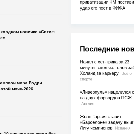
приватизации ЧМ постави
удар его пост в ФИФА
екордном новичке «Сити»:
е»
Последние но
Начал с хет-трика за 23
минуты: сколько голов за
Холанд за карьеру
Всё о
спорте
чемпион мира Родри
лотой мяч»-2026
«Ливерпуль» нацелился с
на двух форвардов ПСЖ
Англия
Жоан Гарсия ставит
«Барселоне» задачу выиг
Лигу чемпионов
Испания
: 10 лучших тренеров без