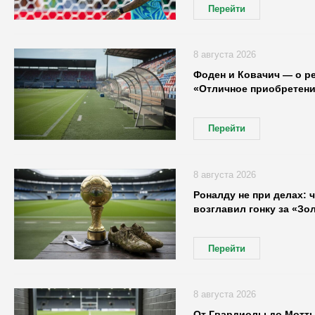
Перейти
8 августа 2026
Фоден и Ковачич — о р
«Отличное приобретени
Перейти
8 августа 2026
Роналду не при делах: 
возглавил гонку за «Зо
Перейти
8 августа 2026
От Гвардиолы до Мотты