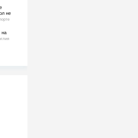
е
ол не
порте
 на
нглия