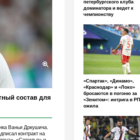
петербургского клуба
доминатора и ведет к
чемпионству
«Спартак», «Динамо»,
«Краснодар» и «Локо»
бросаются в погоню за
тный состав для
«Зенитом»: интрига в Р
ожила
ика Ваньи Дркушича.
дписал контракт на
ерона», «Севилья» и