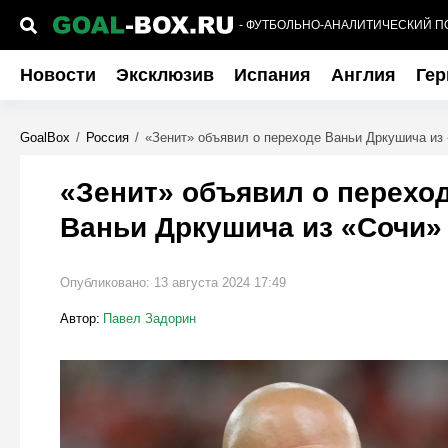
- ФУТБОЛЬНО-АНАЛИТИЧЕСКИЙ П
Новости
Эксклюзив
Испания
Англия
Гер
GoalBox
/
Россия
/
«Зенит» объявил о переходе Ваньи Дркушича из
«Зенит» объявил о перехо
Ваньи Дркушича из «Сочи»
Опубликовано:
13 августа 2024 17:49
Автор:
Павел Задорин