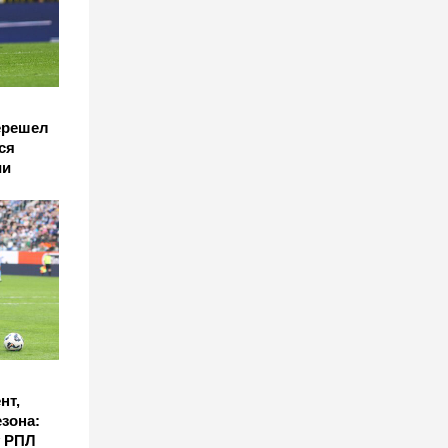
ерешел
ся
ии
нт,
езона:
у РПЛ