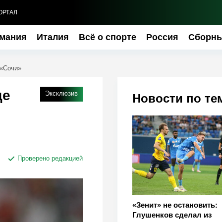
ОРТАЛ
мания
Италия
Всё о спорте
Россия
Сборн
 «Сочи»
де
Эксклюзив
Новости по те
Проверено редакцией
«Зенит» не остановить:
Глушенков сделал из