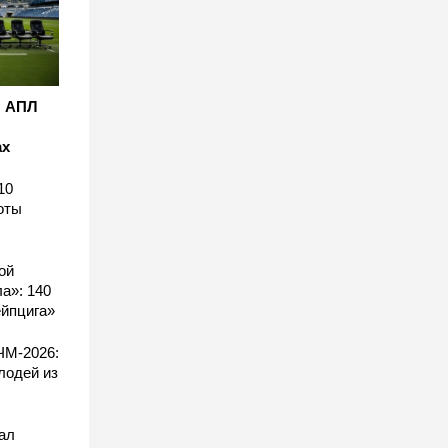
: АПЛ
ах
10
оты
ой
а»: 140
ейпцига»
ЧМ-2026:
лодей из
ал