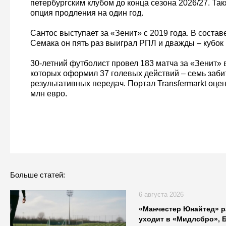
петербургским клубом до конца сезона 2026/27. Так
опция продления на один год.
Сантос выступает за «Зенит» с 2019 года. В соста
Семака он пять раз выиграл РПЛ и дважды – кубок 
30-летний футболист провел 183 матча за «Зенит» в
которых оформил 37 голевых действий – семь заби
результативных передач. Портал Transfermarkt оце
млн евро.
Больше статей:
6 августа 2026
«Манчестер Юнайтед» р
уходит в «Мидлсбро», 