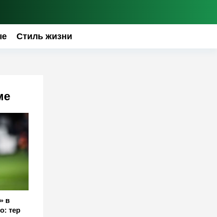
ые
Стиль жизни
ме
» в
о: тер