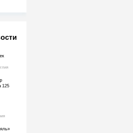
вости
ек
глия
р
а 125
ния
ляль»