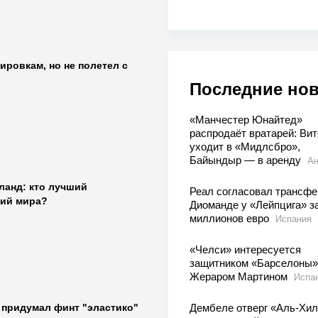
ировкам, но не полетел с
Последние но
«Манчестер Юнайтед»
распродаёт вратарей: Вит
уходит в «Мидлсбро»,
Байындыр — в аренду
Ан
ланд: кто лучший
Реал согласовал трансфе
ий мира?
Диоманде у «Лейпцига» з
миллионов евро
Испания
«Челси» интересуется
защитником «Барселоны»
Жераром Мартином
Испа
Дембеле отверг «Аль-Хи
о придумал финт "эластико"