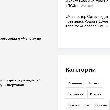
и хочет новый контракт с
«ПСЖ»
Франция
«Манчестер Сити» видит
преемника Родри в 19-ле
таланте «Барселоны»
Ис
ереговоры с «Челси» по
Категории
 до формы аутсайдера:
Испания
Англия
ку «Эвертона»
Германия
Италия
Всё о спорте
Россия