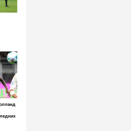
Холланд
следних