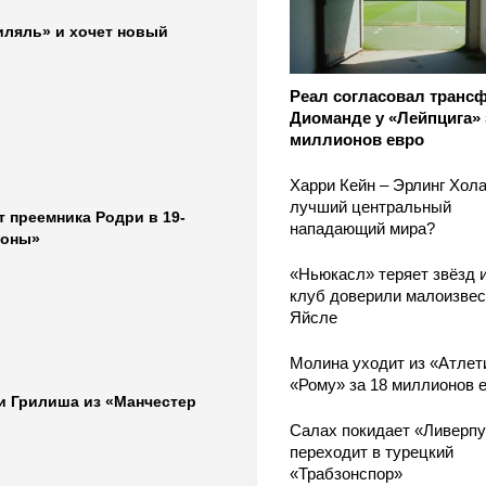
иляль» и хочет новый
Реал согласовал транс
Диоманде у «Лейпцига» 
миллионов евро
Харри Кейн – Эрлинг Хола
лучший центральный
 преемника Родри в 19-
нападающий мира?
лоны»
«Ньюкасл» теряет звёзд и
клуб доверили малоизве
Яйсле
Молина уходит из «Атлет
«Рому» за 18 миллионов 
и Грилиша из «Манчестер
Салах покидает «Ливерпу
переходит в турецкий
«Трабзонспор»