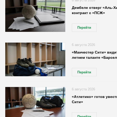
6 августа 2026
Дембеле отверг «Аль-Х
контракт с «ПСЖ»
Перейти
6 августа 2026
«Манчестер Сити» видит
летнем таланте «Барсе
Перейти
6 августа 2026
«Атлетико» готов увест
Сити»
Перейти