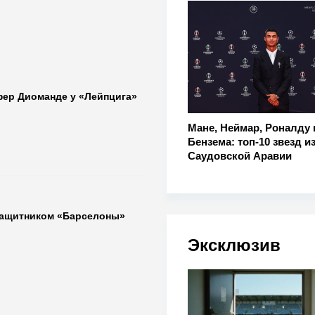
фер Диоманде у «Лейпцига»
Мане, Неймар, Роналду 
Бензема: топ-10 звезд и
Саудовской Аравии
защитником «Барселоны»
Эксклюзив