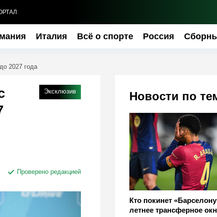
ОРТАЛ
мания
Италия
Всё о спорте
Россия
Сборн
до 2027 года
с
Эксклюзив
Новости по те
7
Проверено редакцией
Кто покинет «Барселону
летнее трансферное окн