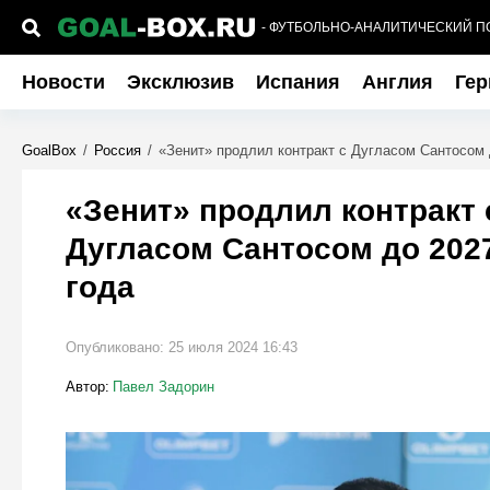
- ФУТБОЛЬНО-АНАЛИТИЧЕСКИЙ П
Новости
Эксклюзив
Испания
Англия
Гер
GoalBox
/
Россия
/
«Зенит» продлил контракт с Дугласом Сантосом 
«Зенит» продлил контракт 
Дугласом Сантосом до 202
года
Опубликовано:
25 июля 2024 16:43
Автор:
Павел Задорин