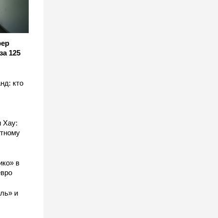
фер
за 125
нд: кто
 Хау:
стному
ико» в
евро
ль» и