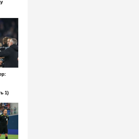
ау
ер:
ь 1)