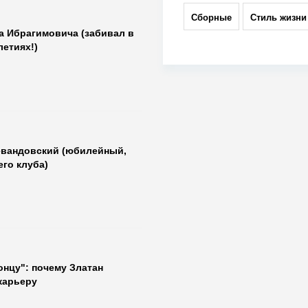
Сборные
Стиль жизни
а Ибрагимовича (забивал в
етиях!)
евандовский (юбилейный,
го клуба)
онцу": почему Златан
карьеру