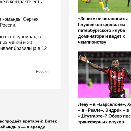
же в контракте есть
«Зенит» не остановить:
ве команды Сергея
Глушенков сделал из
России.
петербургского клуба
доминатора и ведет к
о всех турнирах, в
чемпионству
тых мячей и 30
нивает бразильца в 12
Россия
Леау – в «Барселоне», 
– в «Реале», Эндрик – в
«Штутгарте»? Обзор по
аспродаёт вратарей: Витек
трансферных слухов
Байындыр — в аренду