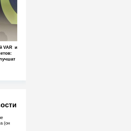
й VAR и
етов:
улучшат
вости
не
а (он