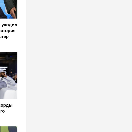
н уходил
история
стер
корды
го