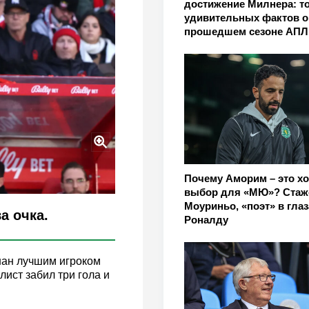
достижение Милнера: то
удивительных фактов о
прошедшем сезоне АПЛ
Почему Аморим – это х
выбор для «МЮ»? Стаж
Моуриньо, «поэт» в глаз
а очка.
Роналду
ан лучшим игроком
ист забил три гола и