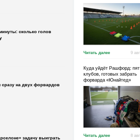
 минуты: сколько голов
у
Читать далее
9 ав
Куда уйдёт Рашфорд: пят
клубов, готовых забрать
форварда «Юнайтед»
 сразу на двух форвардов
Читать далее
8 ав
арселоне» задачу выиграть