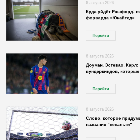
8 августа 2026
Куда уйдёт Рашфорд: пя
форварда «Юнайтед»
Перейти
8 августа 2026
Доуман, Эстевао, Карл:
вундеркиндов, которые
Перейти
8 августа 2026
Слово, которое придум
название "пенальти"