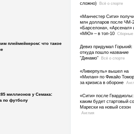
сложно)
Всё о спорте
«Манчестер Сити» получи
млн долларов после ЧМ-2
«Барселона», «Арсенал» 
«МЮ» – в топ-10
Сборные
шим плеймейкером: что такое
Девиз придумал Горький:
ле
откуда пошло название
"Динамо"
Всё о спорте
«Ливерпуль» вышел на
«Милан» по Фикайо Томор
за кризиса в обороне
Анг
285 миллионов у Семака:
«Сити» после Гвардиолы:
ра по футболу
каким будет стартовый с
Марески на новый сезон
Англия