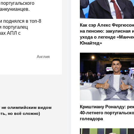
португальского
манкунианцев.
 поднялся в топ-8
Как сэр Алекс Фергюсо
и португалец
на пенсию: закулисная 
чах АПЛ с
ухода о легенде «Манче
Юнайтед»
Англия
Криштиану Роналду: ре
 не олимпийским видом
40-летнего португальско
сть, но всё сложно)
голеадора