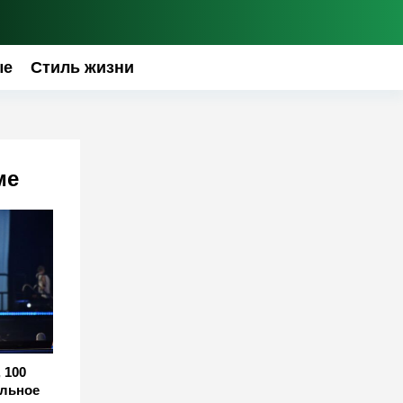
ые
Стиль жизни
ме
 100
альное