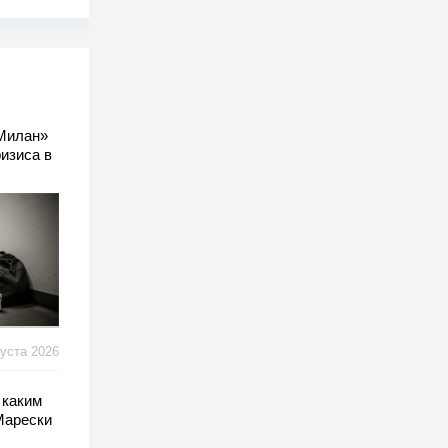
Милан»
ризиса в
густа 2026
 каким
Марески