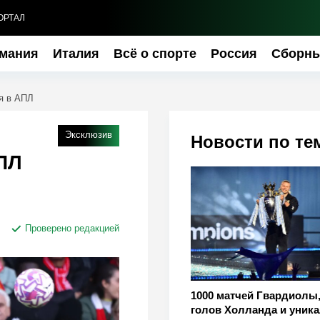
ОРТАЛ
мания
Италия
Всё о спорте
Россия
Сборн
я в АПЛ
Эксклюзив
Новости по те
АПЛ
Проверено редакцией
1000 матчей Гвардиолы,
голов Холланда и уник