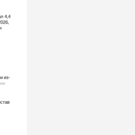
л 4,4
026,
и
и из-
лия
остав