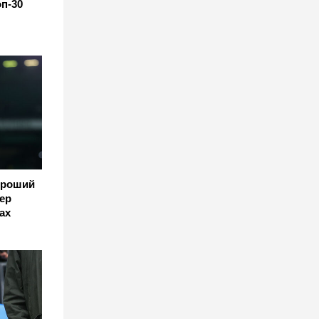
п-30
ороший
ер
ах