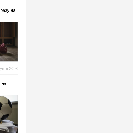
разу на
густа 2026
 на