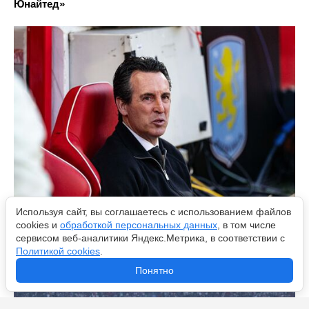
Юнайтед»
Используя сайт, вы соглашаетесь с использованием файлов
cookies и
обработкой персональных данных
, в том числе
Эмери, Моуринью и Анчелотти: самые титулованные
сервисом веб-аналитики Яндекс.Метрика, в соответствии с
тренеры в истории клубных европейских турниров
Политикой cookies
.
Понятно