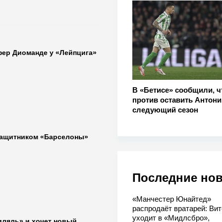
фер Диоманде у «Лейпцига»
В «Бетисе» сообщили, ч
против оставить Антони
следующий сезон
защитником «Барселоны»
Последние но
«Манчестер Юнайтед»
распродаёт вратарей: Вит
уходит в «Мидлсбро»,
иляль» и хочет новый