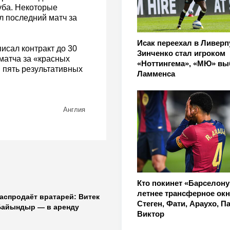
луба. Некоторые
л последний матч за
Исак переехал в Ливерп
исал контракт до 30
Зинченко стал игроком
матча за «красных
«Ноттингема», «МЮ» вы
и пять результативных
Ламменса
Англия
Кто покинет «Барселону
летнее трансферное окн
аспродаёт вратарей: Витек
Стеген, Фати, Араухо, П
Байындыр — в аренду
Виктор