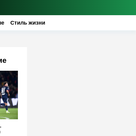
ые
Стиль жизни
ме
,
ы