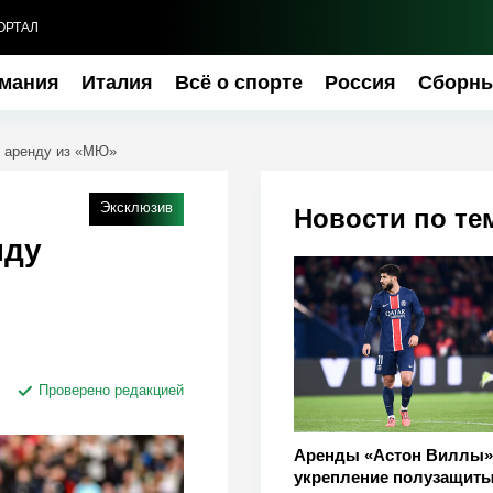
ОРТАЛ
мания
Италия
Всё о спорте
Россия
Сборн
в аренду из «МЮ»
Эксклюзив
Новости по те
нду
Проверено редакцией
Аренды «Астон Виллы»
укрепление полузащит