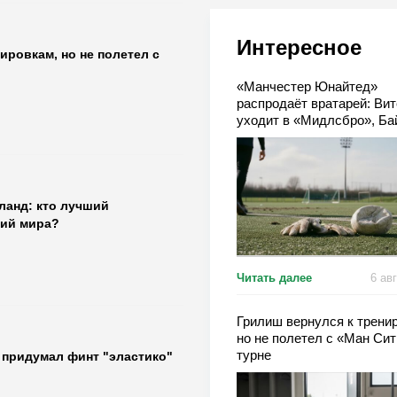
Интересное
ировкам, но не полетел с
«Манчестер Юнайтед»
распродаёт вратарей: Вит
уходит в «Мидлсбро», Б
— в аренду
ланд: кто лучший
ий мира?
Читать далее
6 ав
Грилиш вернулся к трени
но не полетел с «Ман Сит
турне
о придумал финт "эластико"