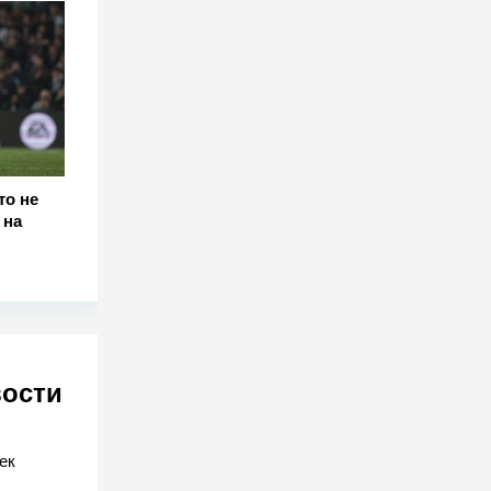
то не
 на
вости
ек