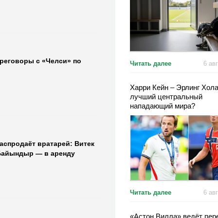
ереговоры с «Челси» по
Читать далее
6 ав
Харри Кейн – Эрлинг Хола
лучший центральный
нападающий мира?
аспродаёт вратарей: Витек
Байындыр — в аренду
Читать далее
6 ав
«Астон Вилла» ведёт пер