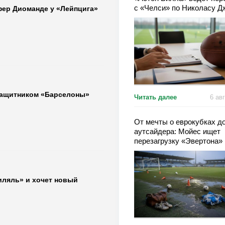
с «Челси» по Николасу Д
фер Диоманде у «Лейпцига»
защитником «Барселоны»
Читать далее
6 ав
От мечты о еврокубках д
аутсайдера: Мойес ищет
перезагрузку «Эвертона»
иляль» и хочет новый