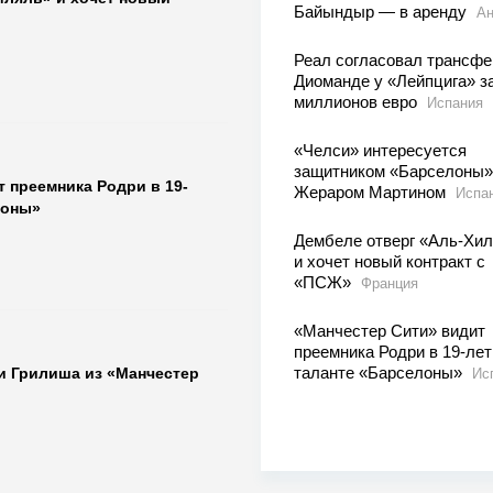
Байындыр — в аренду
Ан
Реал согласовал трансфе
Диоманде у «Лейпцига» з
миллионов евро
Испания
«Челси» интересуется
защитником «Барселоны»
 преемника Родри в 19-
Жераром Мартином
Испа
лоны»
Дембеле отверг «Аль-Хи
и хочет новый контракт с
«ПСЖ»
Франция
«Манчестер Сити» видит
преемника Родри в 19-ле
таланте «Барселоны»
и Грилиша из «Манчестер
Ис