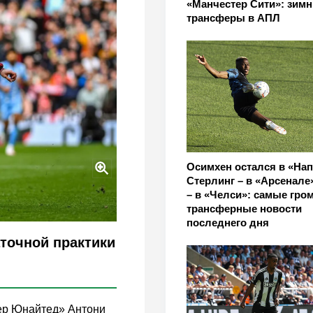
«Манчестер Сити»: зимн
трансферы в АПЛ
Осимхен остался в «Нап
Стерлинг – в «Арсенале
– в «Челси»: самые гро
трансферные новости
последнего дня
аточной практики
ер Юнайтед» Антони