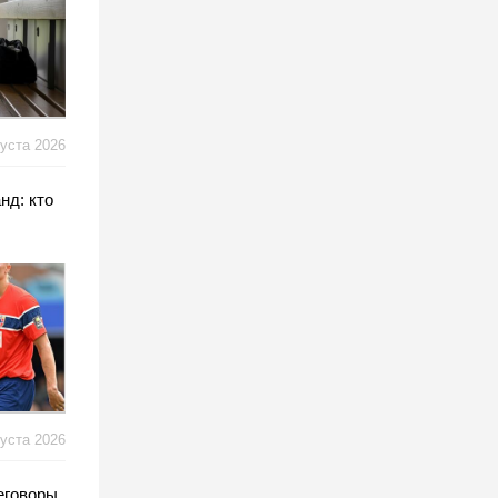
густа 2026
нд: кто
густа 2026
еговоры