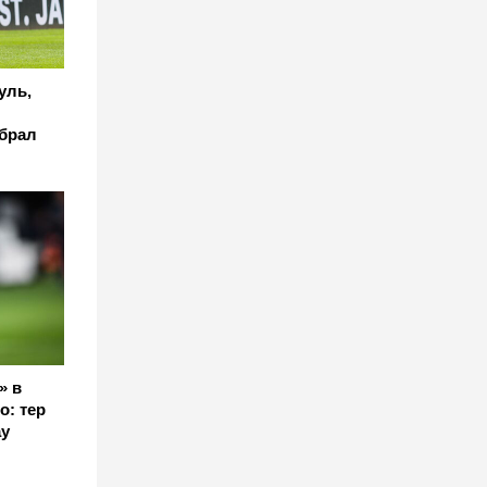
уль,
брал
» в
о: тер
ау