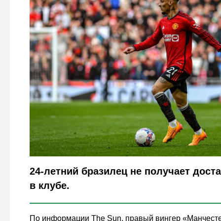
Legion-Media
24-летний бразилец не получает дост
в клубе.
По информации The Sun, правый вингер «Манчест