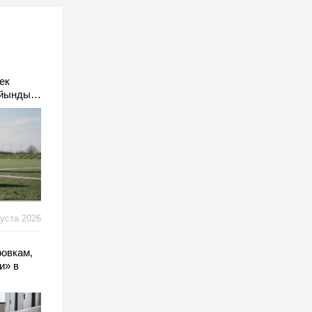
ек
айындыр
густа 2026
ровкам,
и» в