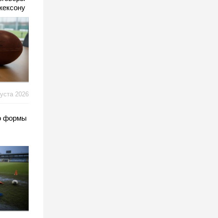
жексону
густа 2026
о формы