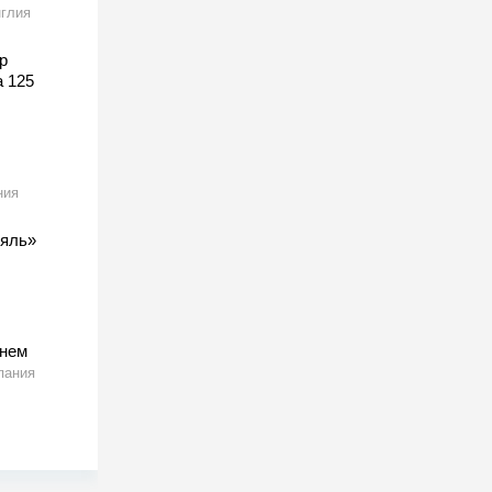
глия
р
а 125
ния
ляль»
тнем
пания