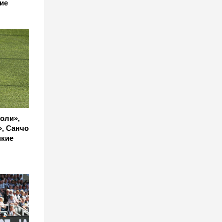
ие
оли»,
», Санчо
мкие