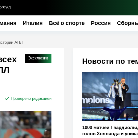
ОРТАЛ
мания
Италия
Всё о спорте
Россия
Сборн
истории АПЛ
всех
Эксклюзив
Новости по те
ПЛ
Проверено редакцией
1000 матчей Гвардиолы,
голов Холланда и уник