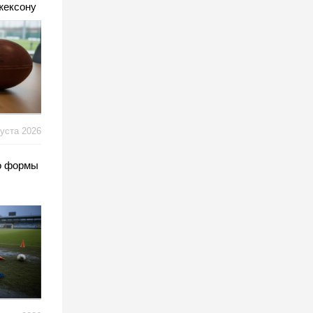
жексону
густа 2026
о формы