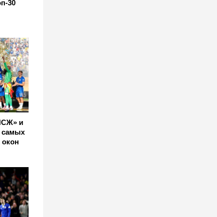
п-30
ПСЖ» и
0 самых
 окон