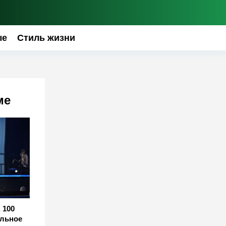
ые
Стиль жизни
ме
 100
альное