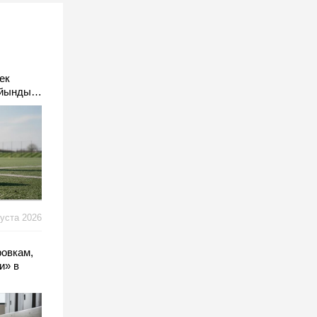
ек
айындыр
густа 2026
ровкам,
и» в