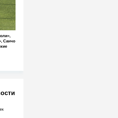
оли»,
», Санчо
мкие
вости
ек