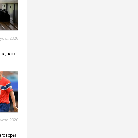
густа 2026
нд: кто
густа 2026
еговоры