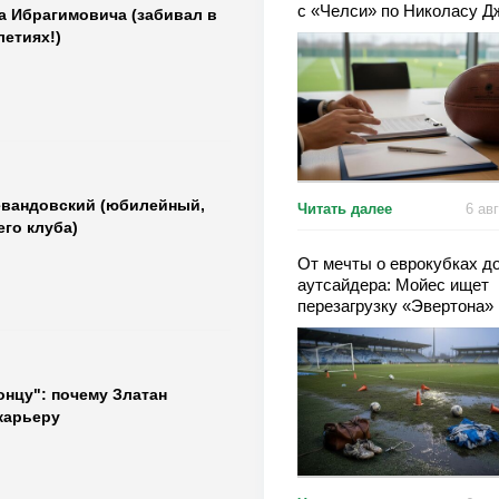
с «Челси» по Николасу Д
а Ибрагимовича (забивал в
етиях!)
евандовский (юбилейный,
Читать далее
6 ав
го клуба)
От мечты о еврокубках д
аутсайдера: Мойес ищет
перезагрузку «Эвертона»
онцу": почему Златан
карьеру