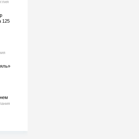
глия
р
а 125
ния
ляль»
тнем
пания