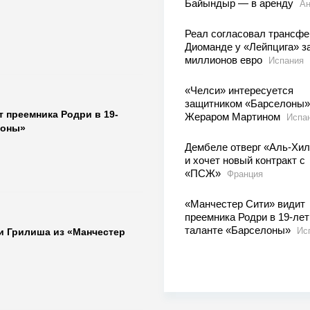
Байындыр — в аренду
Ан
Реал согласовал трансфе
Диоманде у «Лейпцига» з
миллионов евро
Испания
«Челси» интересуется
защитником «Барселоны»
 преемника Родри в 19-
Жераром Мартином
Испа
лоны»
Дембеле отверг «Аль-Хи
и хочет новый контракт с
«ПСЖ»
Франция
«Манчестер Сити» видит
преемника Родри в 19-ле
таланте «Барселоны»
Ис
и Грилиша из «Манчестер