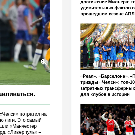
достижение Милнера: то
удивительных фактов о
прошедшем сезоне АПЛ
«Реал», «Барселона», «
трижды «Челси»: топ-1
затратных трансферных
авливаться.
для клубов в истории
 «Челси» потратил на
ю лиги. Это самый
вошли «Манчестер
рд, «Ливерпуль» –