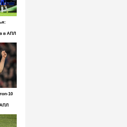
ья:
в в АПЛ
топ-10
 АПЛ