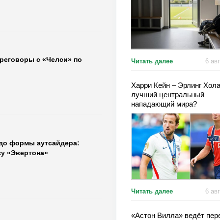
ереговоры с «Челси» по
Читать далее
6 ав
Харри Кейн – Эрлинг Хола
лучший центральный
нападающий мира?
 до формы аутсайдера:
ку «Эвертона»
Читать далее
6 ав
«Астон Вилла» ведёт пер