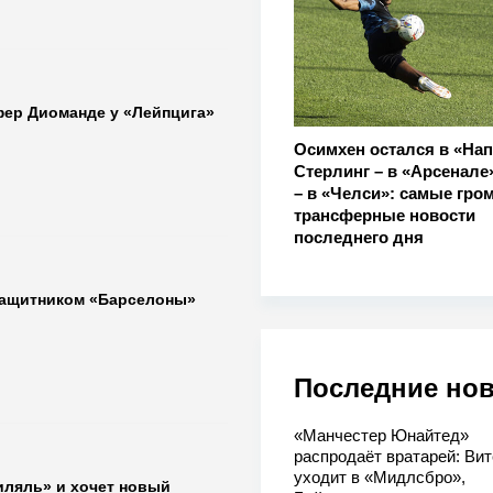
фер Диоманде у «Лейпцига»
Осимхен остался в «Нап
Стерлинг – в «Арсенале
– в «Челси»: самые гро
трансферные новости
последнего дня
защитником «Барселоны»
Последние но
«Манчестер Юнайтед»
распродаёт вратарей: Вит
уходит в «Мидлсбро»,
иляль» и хочет новый