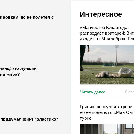
Интересное
ировкам, но не полетел с
«Манчестер Юнайтед»
распродаёт вратарей: Вит
уходит в «Мидлсбро», Б
— в аренду
ланд: кто лучший
ий мира?
Читать далее
6 ав
Грилиш вернулся к трени
но не полетел с «Ман Сит
турне
о придумал финт "эластико"