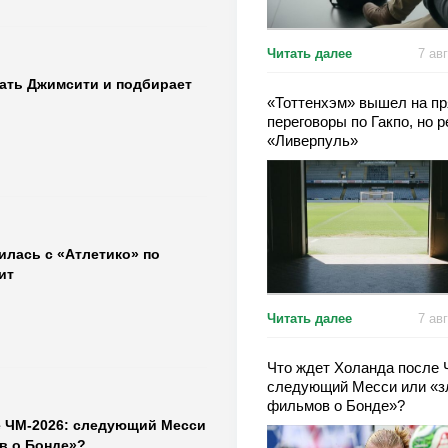
Читать далее
7 ав
дать Джимсити и подбирает
«Тоттенхэм» вышел на п
переговоры по Гакпо, но 
«Ливерпуль»
илась с «Атлетико» по
ит
Читать далее
7 ав
Что ждет Холанда после 
следующий Месси или «з
фильмов о Бонде»?
е ЧМ-2026: следующий Месси
в о Бонде»?