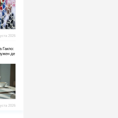
густа 2026
 Гакпо:
нужен де
густа 2026