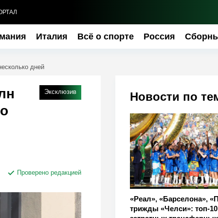
ОРТАЛ
мания
Италия
Всё о спорте
Россия
Сборн
несколько дней
лн
Эксклюзив
Новости по те
ко
Проверено редакцией
«Реал», «Барселона», «
трижды «Челси»: топ-1