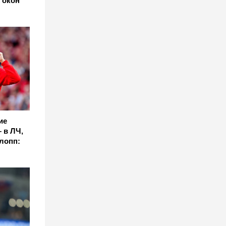
 окон
ие
 в ЛЧ,
лопп: