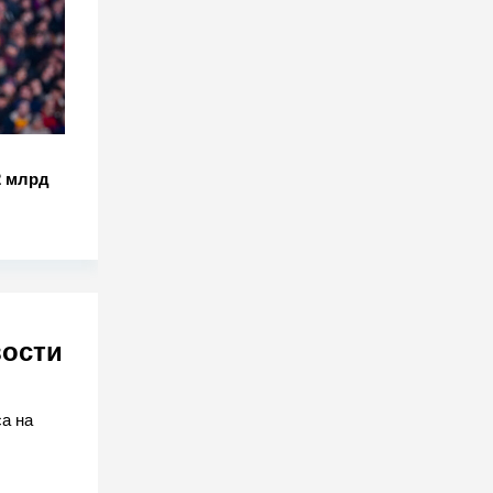
2 млрд
вости
,
а на