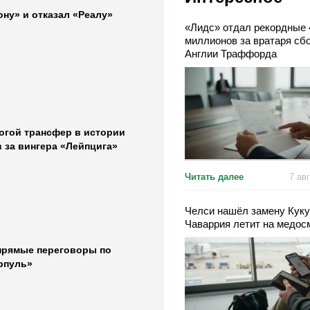
ну» и отказал «Реалу»
«Лидс» отдал рекордные 
миллионов за вратаря сб
Англии Траффорда
гой трансфер в истории
 за вингера «Лейпцига»
Читать далее
7 ав
Челси нашёл замену Куку
Чаваррия летит на медос
прямые переговоры по
рпуль»