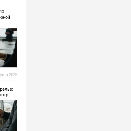
40
орной
густа 2026
релье:
мотр