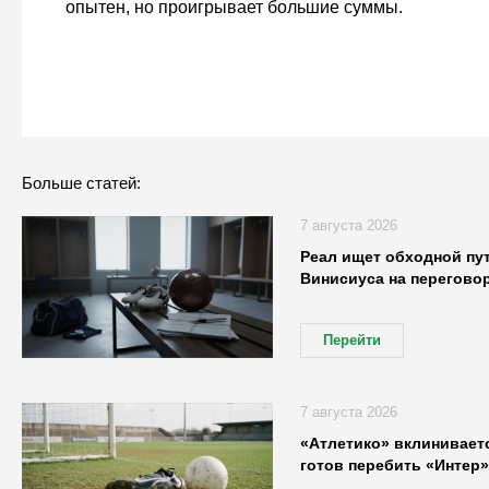
опытен, но проигрывает большие суммы.
Больше статей:
7 августа 2026
Реал ищет обходной пу
Винисиуса на переговор
Перейти
7 августа 2026
«Атлетико» вклиниваетс
готов перебить «Интер»