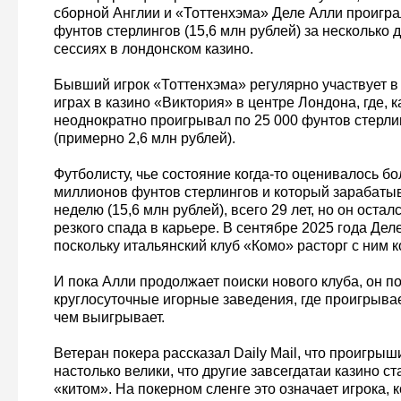
сборной Англии и «Тоттенхэма» Деле Алли проигра
фунтов стерлингов (15,6 млн рублей) за несколько 
сессиях в лондонском казино.
Бывший игрок «Тоттенхэма» регулярно участвует в
играх в казино «Виктория» в центре Лондона, где, к
неоднократно проигрывал по 25 000 фунтов стерлин
(примерно 2,6 млн рублей).
Футболисту, чье состояние когда-то оценивалось бо
миллионов фунтов стерлингов и который зарабатыв
неделю (15,6 млн рублей), всего 29 лет, но он остал
резкого спада в карьере. В сентябре 2025 года Дел
поскольку итальянский клуб «Комо» расторг с ним к
И пока Алли продолжает поиски нового клуба, он п
круглосуточные игорные заведения, где проигрывае
чем выигрывает.
Ветеран покера рассказал Daily Mail, что проигры
настолько велики, что другие завсегдатаи казино ст
«китом». На покерном сленге это означает игрока, 