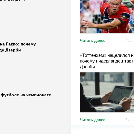
Читать далее
7 ав
на Гакпо: почему
де Дзерби
«Тоттенхэм» нацелился на
почему нидерландец так 
Дзерби
 футболе на чемпионате
Читать далее
7 ав