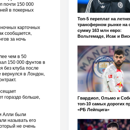
л почти 150 000
дней в покерных
Топ-5 переплат на летне
трансферном рынке на
 ночных карточных
сумму 163 млн евро:
ак сообщается,
Вольтемаде, Исак и Вис
гов за ночь
лее чем в 50
ал 150 000 фунтов в
ся без клуба после
е вернулся в Лондон,
онтракт.
осещает
т гораздо больше,
Гвардиол, Ольмо и Соб
топ-10 самых дорогих п
«РБ Лейпцига»
ши Алли были
али называть его
который не очень