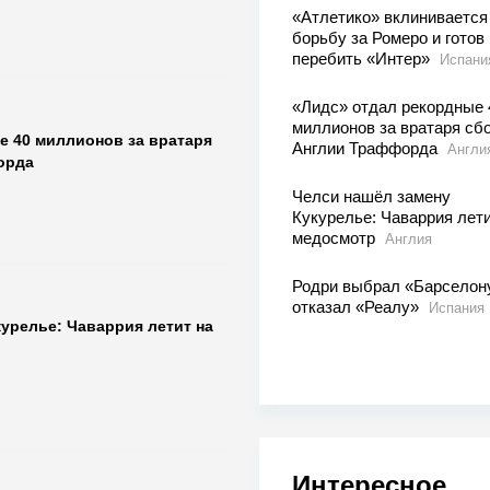
«Атлетико» вклинивается
борьбу за Ромеро и готов
перебить «Интер»
Испани
«Лидс» отдал рекордные 
миллионов за вратаря сб
е 40 миллионов за вратаря
Англии Траффорда
Англи
орда
Челси нашёл замену
Кукурелье: Чаваррия лети
медосмотр
Англия
Родри выбрал «Барселон
отказал «Реалу»
Испания
урелье: Чаваррия летит на
Интересное