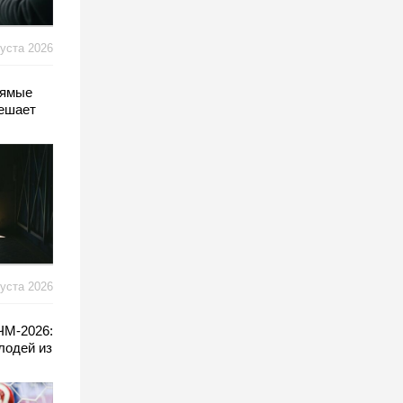
густа 2026
рямые
решает
густа 2026
ЧМ-2026:
лодей из