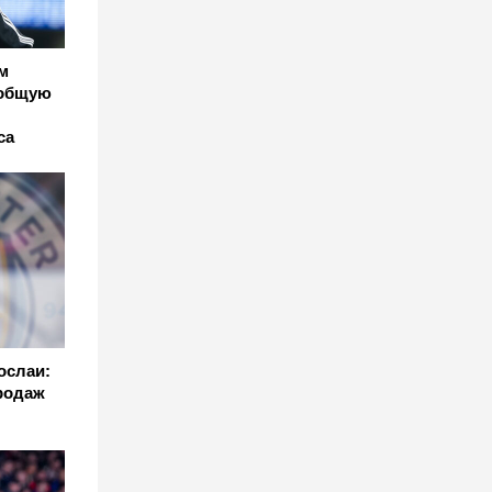
м
 общую
са
ослаи:
родаж