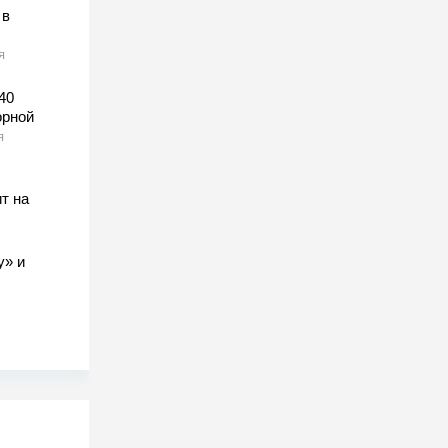
 в
я
40
орной
я
т на
у» и