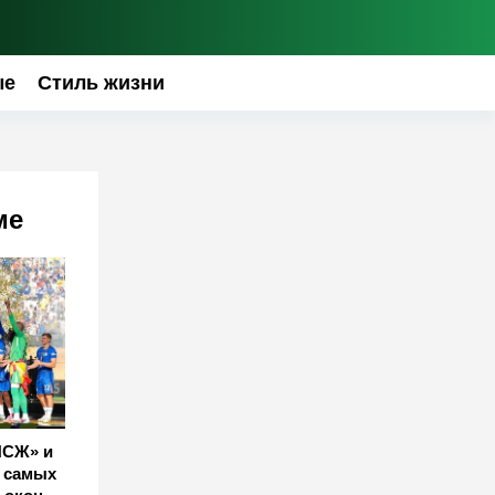
ые
Стиль жизни
ме
ПСЖ» и
0 самых