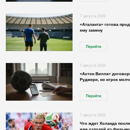
7 августа 2026
«Аталанта» готова про
ему замену
Перейти
7 августа 2026
«Астон Вилла» договор
Руджери, но игрок молч
Перейти
7 августа 2026
Что ждет Холанда посл
или «злодей из фильмо