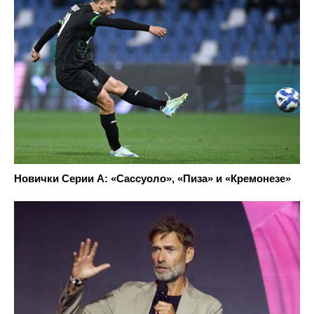
Новички Серии А: «Сассуоло», «Пиза» и «Кремонезе»