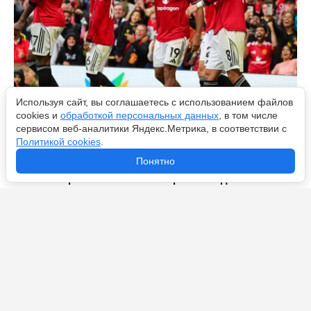
Используя сайт, вы соглашаетесь с использованием файлов
cookies и
обработкой персональных данных
, в том числе
сервисом веб-аналитики Яндекс.Метрика, в соответствии с
Политикой cookies
.
Понятно
В какой цвет окрасится город? Превью дерби
«Манчестер Сити» – «Манчестер Юнайтед»