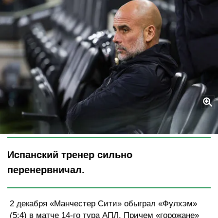
Legion-Media
Испанский тренер сильно
перенервничал.
2 декабря «Манчестер Сити» обыграл «Фулхэм»
(5:4) в матче 14-го тура АПЛ. Причем «горожане»