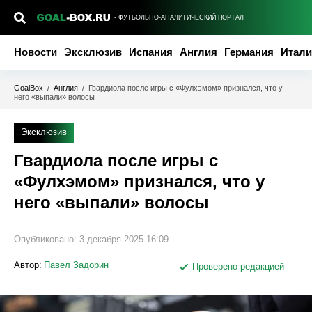
- ФУТБОЛЬНО-АНАЛИТИЧЕСКИЙ ПОРТАЛ
Новости
Эксклюзив
Испания
Англия
Германия
Итали
GoalBox
/
Англия
/
Гвардиола после игры с «Фулхэмом» признался, что у
него «выпали» волосы
Эксклюзив
Гвардиола после игры с
«Фулхэмом» признался, что у
него «выпали» волосы
Опубликовано:
3 декабря 2025 16:09
Автор:
Павел Задорин
Проверено редакцией