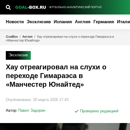
- ФУТБОЛЬНО-АНАЛИТИЧЕСКИЙ ПОРТАЛ
Новости
Эксклюзив
Испания
Англия
Германия
Итали
GoalBox
/
Англия
/
Хау отреагировал на слухи о переходе Гимараэса в
«Манчестер Юнайтед»
Эксклюзив
Хау отреагировал на слухи о
переходе Гимараэса в
«Манчестер Юнайтед»
Опубликовано:
20 марта 2026 17:43
Автор:
Павел Задорин
Проверено редакцией