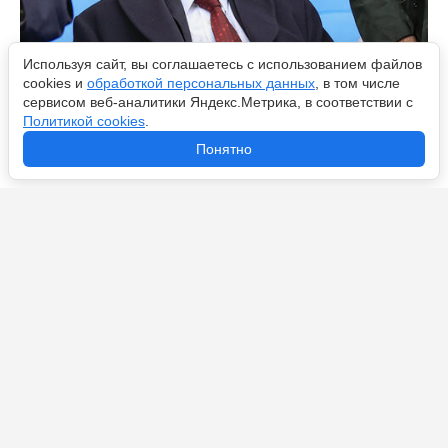
Используя сайт, вы соглашаетесь с использованием файлов
cookies и
обработкой персональных данных
, в том числе
сервисом веб-аналитики Яндекс.Метрика, в соответствии с
Политикой cookies
.
Как сэр Алекс Фергюсон уходил на пенсию:
закулисная история ухода о легенде «Манчестер
Понятно
Юнайтед»