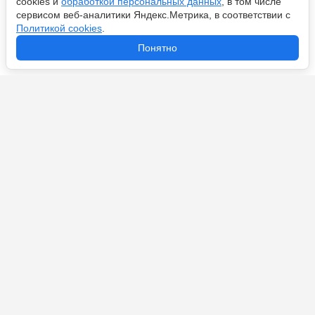
cookies и
обработкой персональных данных
, в том числе
сервисом веб-аналитики Яндекс.Метрика, в соответствии с
Политикой cookies
.
Холланд, Мбаппе, Кварацхелия и Фоден: самые
Понятно
переоцененные футболисты мира
Историческое достижение «Сити», «Астон Вилла» –
в ЛЧ, провал «МЮ» и Юрген Клопп: итоги АПЛ