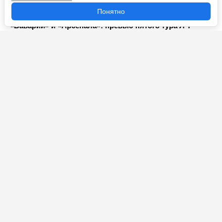
Понятно
«Барселона» приедет в Лондон и супербитва
«Баварии» и «Арсенала»: превью пятого тура ЛЧ
Шесть голов за пять последних финалов в ЛЧ. «Реал»
и «Боруссия» тоже сыграют 1:0?