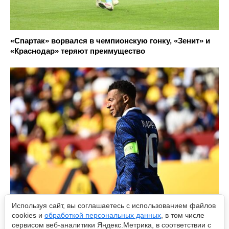
«Спартак» ворвался в чемпионскую гонку, «Зенит» и
«Краснодар» теряют преимущество
Используя сайт, вы соглашаетесь с использованием файлов
cookies и
обработкой персональных данных
, в том числе
Очередной поход за золотом: Мбаппе способен
сервисом веб-аналитики Яндекс.Метрика, в соответствии с
привести Францию к победе на мундиале?