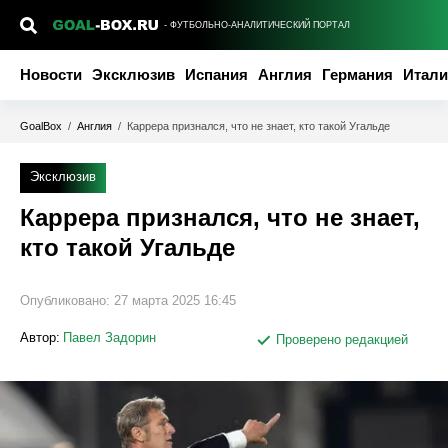
- ФУТБОЛЬНО-АНАЛИТИЧЕСКИЙ ПОРТАЛ
Новости
Эксклюзив
Испания
Англия
Германия
Итали
GoalBox
/
Англия
/
Каррера признался, что не знает, кто такой Угальде
Эксклюзив
Каррера признался, что не знает,
кто такой Угальде
Опубликовано:
27 марта 2025 16:45
Автор:
Павел Задорин
Проверено редакцией