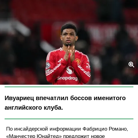
Legion-Media
Ивуариец впечатлил боссов именитого
английского клуба.
По инсайдерской информации Фабрицио Романо,
«Манчестер Юнайтед» предложит новое