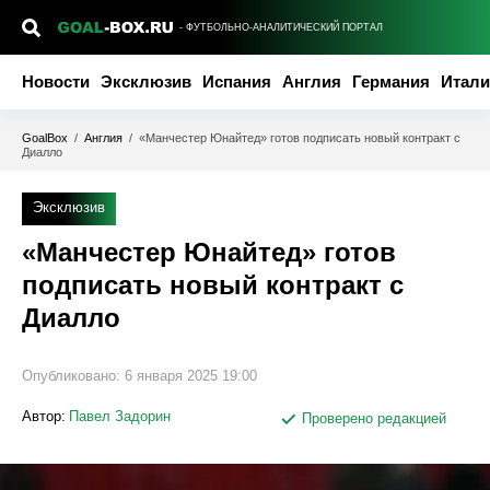
- ФУТБОЛЬНО-АНАЛИТИЧЕСКИЙ ПОРТАЛ
Новости
Эксклюзив
Испания
Англия
Германия
Итали
GoalBox
/
Англия
/
«Манчестер Юнайтед» готов подписать новый контракт с
Диалло
Эксклюзив
«Манчестер Юнайтед» готов
подписать новый контракт с
Диалло
Опубликовано:
6 января 2025 19:00
Автор:
Павел Задорин
Проверено редакцией