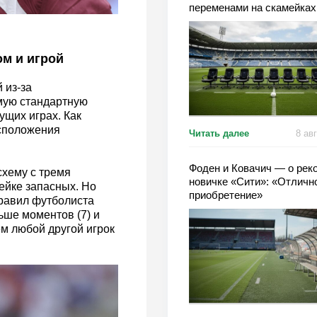
переменами на скамейках
ом и игрой
 из-за
мую стандартную
дущих играх. Как
асположения
Читать далее
8 ав
Фоден и Ковачич — о рек
схему с тремя
новичке «Сити»: «Отличн
ейке запасных. Но
приобретение»
правил футболиста
ьше моментов (7) и
м любой другой игрок