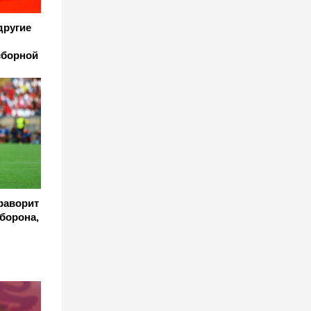
другие
сборной
фаворит
оборона,