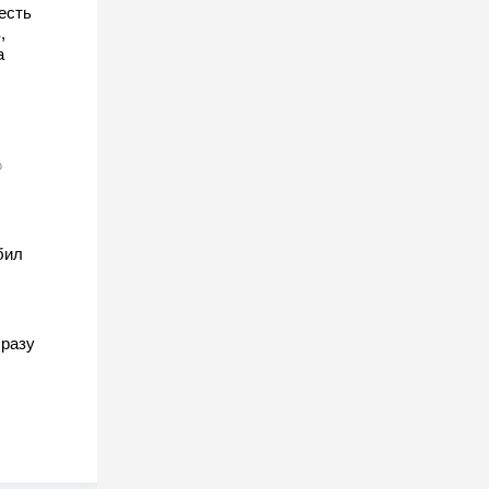
есть
,
а
о
бил
разу