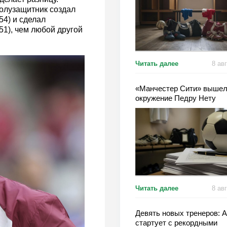
олузащитник создал
54) и сделал
51), чем любой другой
Читать далее
8 ав
«Манчестер Сити» вышел
окружение Педру Нету
Читать далее
8 ав
Девять новых тренеров: 
стартует с рекордными