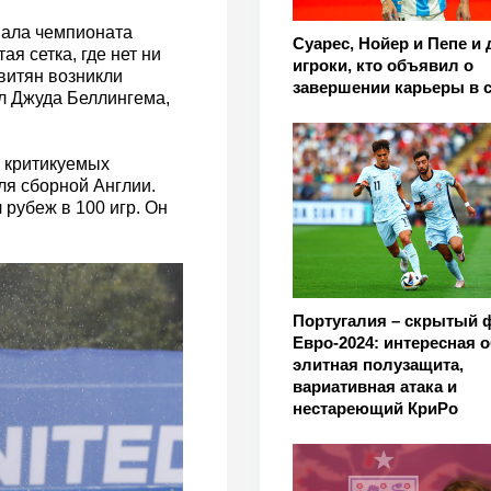
нала чемпионата
Суарес, Нойер и Пепе и 
я сетка, где нет ни
игроки, кто объявил о
витян возникли
завершении карьеры в 
ол Джуда Беллингема,
х критикуемых
ля сборной Англии.
 рубеж в 100 игр. Он
Португалия – скрытый 
Евро-2024: интересная 
элитная полузащита,
вариативная атака и
нестареющий КриРо