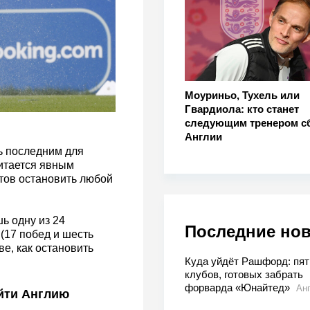
Моуриньо, Тухель или
Гвардиола: кто станет
следующим тренером с
Англии
ь последним для
читается явным
отов остановить любой
ь одну из 24
Последние но
(17 побед и шесть
ве, как остановить
Куда уйдёт Рашфорд: пят
клубов, готовых забрать
форварда «Юнайтед»
Ан
йти Англию