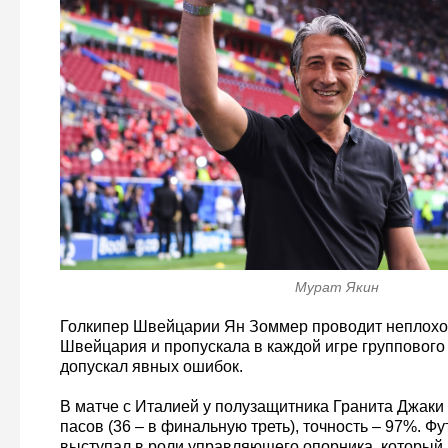
Мурат Якин
Голкипер Швейцарии Ян Зоммер проводит неплохой
Швейцария и пропускала в каждой игре группового 
допускал явных ошибок.
В матче с Италией у полузащитника Гранита Джаки 
пасов (36 – в финальную треть), точность – 97%. Ф
выступал в роли управляющего опорника, который 