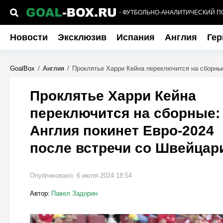
- ФУТБОЛЬНО-АНАЛИТИЧЕСКИЙ П
Новости
Эксклюзив
Испания
Англия
Гер
GoalBox
/
Англия
/
Проклятье Харри Кейна переключится на сборные
Проклятье Харри Кейна
переключится на сборные:
Англия покинет Евро-2024
после встречи со Швейцар
Опубликовано:
6 июля 2024 18:54
Автор:
Павел Задорин