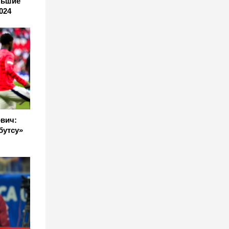
льшие
024
вич:
бутсу»