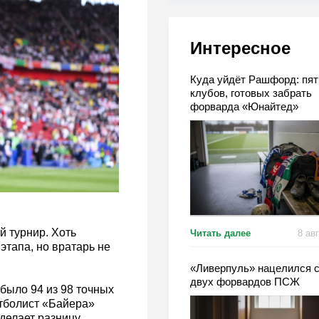
Интересное
Куда уйдёт Рашфорд: пят
клубов, готовых забрать
форварда «Юнайтед»
 турнир. Хоть
Читать далее
8 ав
этапа, но вратарь не
«Ливерпуль» нацелился с
двух форвардов ПСЖ
было 94 из 98 точных
утболист «Байера»
делает разницу.