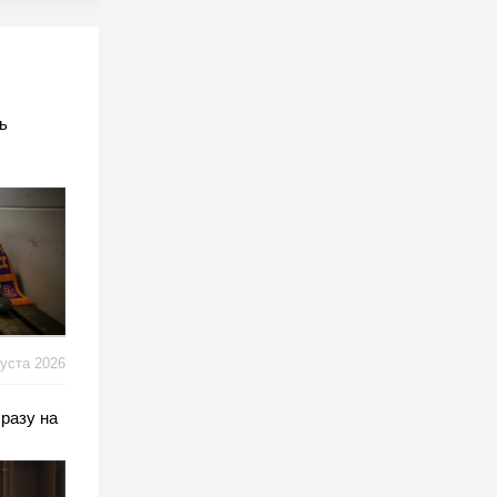
ь
густа 2026
разу на