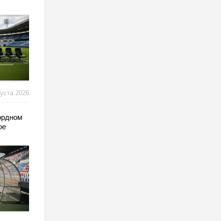
густа 2026
ордном
ое