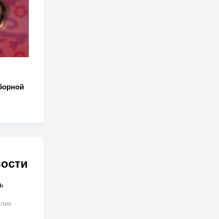
борной
вости
ь
глия