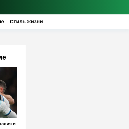
ые
Стиль жизни
ме
галия и