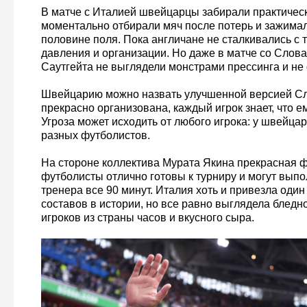
В матче с Италией швейцарцы забирали практическ
моментально отбирали мяч после потерь и зажимал
половине поля. Пока англичане не сталкивались с 
давления и организации. Но даже в матче со Слов
Саутгейта не выглядели монстрами прессинга и не 
Швейцарию можно назвать улучшенной версией Сл
прекрасно организована, каждый игрок знает, что ем
Угроза может исходить от любого игрока: у швейца
разных футболистов.
На стороне коллектива Мурата Якина прекрасная 
футболисты отлично готовы к турниру и могут выпо
тренера все 90 минут. Италия хоть и привезла оди
составов в истории, но все равно выглядела блед
игроков из страны часов и вкусного сыра.