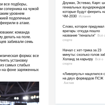
Доуман, Эстевао, Карл: ш
и все подборы,
гениальных вундеркиндов
и соперника на чужой
которые будут феерить н
таким уровнем
ЧМ-2030
Испания
акией подопечные
феерили в атаке.
Слово, которое придумал
вратарь: откуда пошло
овакии: команда
название "пенальти"
Всё 
у делать на поле.
спорте
рцев забивали семь
Начал с хет-трика за 23
минуты: сколько голов за
физическая форма: все
Холанд за карьеру
Всё о
лнять установку
спорте
н из самых слабых
но на фоне заряженных
«Ливерпуль» нацелился с
на двух форвардов ПСЖ
Англия