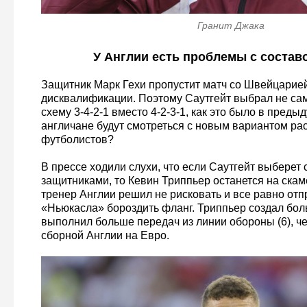
Гранит Джака
У Англии есть проблемы с состав
Защитник Марк Гехи пропустит матч со Швейцарией
дисквалификации. Поэтому Саутгейт выбрал не са
схему 3-4-2-1 вместо 4-2-3-1, как это было в преды
англичане будут смотреться с новым вариантом р
футболистов?
В прессе ходили слухи, что если Саутгейт выберет 
защитниками, то Кевин Триппьер останется на скам
тренер Англии решил не рисковать и все равно от
«Ньюкасла» бороздить фланг. Триппьер создал бол
выполнил больше передач из линии обороны (6), че
сборной Англии на Евро.