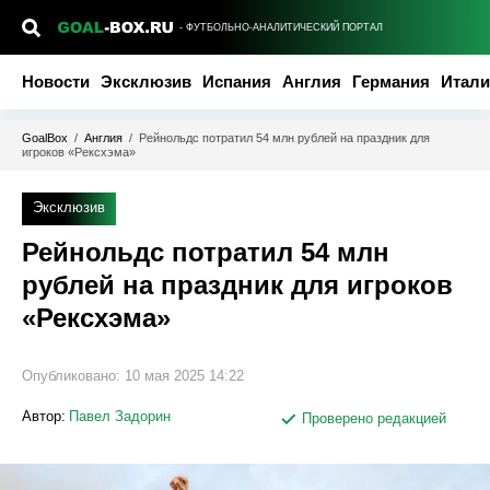
- ФУТБОЛЬНО-АНАЛИТИЧЕСКИЙ ПОРТАЛ
Новости
Эксклюзив
Испания
Англия
Германия
Итали
GoalBox
/
Англия
/
Рейнольдс потратил 54 млн рублей на праздник для
игроков «Рексхэма»
Эксклюзив
Рейнольдс потратил 54 млн
рублей на праздник для игроков
«Рексхэма»
Опубликовано:
10 мая 2025 14:22
Автор:
Павел Задорин
Проверено редакцией