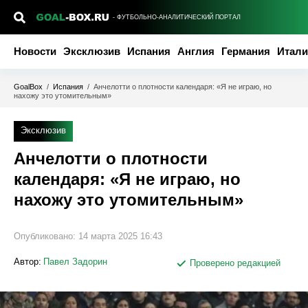
- ФУТБОЛЬНО-АНАЛИТИЧЕСКИЙ ПОРТАЛ
Новости
Эксклюзив
Испания
Англия
Германия
Итали
GoalBox
/
Испания
/
Анчелотти о плотности календаря: «Я не играю, но
нахожу это утомительным»
Эксклюзив
Анчелотти о плотности
календаря: «Я не играю, но
нахожу это утомительным»
Опубликовано:
14 марта 2025 16:43
Автор:
Павел Задорин
Проверено редакцией