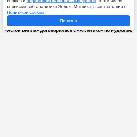
cookies и
обработкой персональных данных
, в том числе
сервисом веб-аналитики Яндекс.Метрика, в соответствии с
Перейти
7 августа 2026
Политикой cookies
.
Понятно
«Астон Вилла» договорилась с «Атлетико» по Руджери,
но игрок молчит
Перейти
7 августа 2026