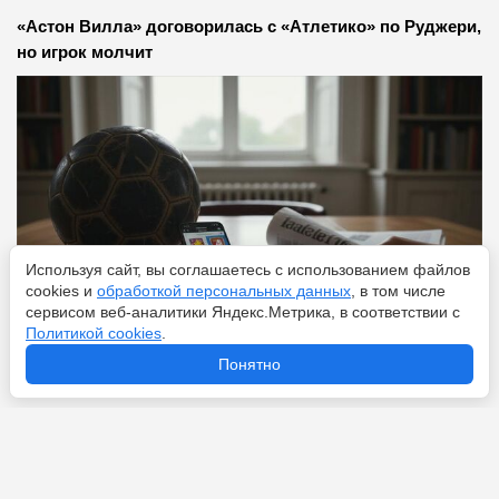
«Астон Вилла» договорилась с «Атлетико» по Руджери,
но игрок молчит
Используя сайт, вы соглашаетесь с использованием файлов
cookies и
обработкой персональных данных
, в том числе
сервисом веб-аналитики Яндекс.Метрика, в соответствии с
Политикой cookies
.
Понятно
Перейти
7 августа 2026
Что ждет Холанда после ЧМ-2026: следующий Месси
или «злодей из фильмов о Бонде»?