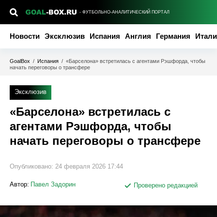
- ФУТБОЛЬНО-АНАЛИТИЧЕСКИЙ ПОРТАЛ
Новости
Эксклюзив
Испания
Англия
Германия
Итали
GoalBox
/
Испания
/
«Барселона» встретилась с агентами Рэшфорда, чтобы
начать переговоры о трансфере
Эксклюзив
«Барселона» встретилась с
агентами Рэшфорда, чтобы
начать переговоры о трансфере
Опубликовано:
24 февраля 2026 17:44
Автор:
Павел Задорин
Проверено редакцией