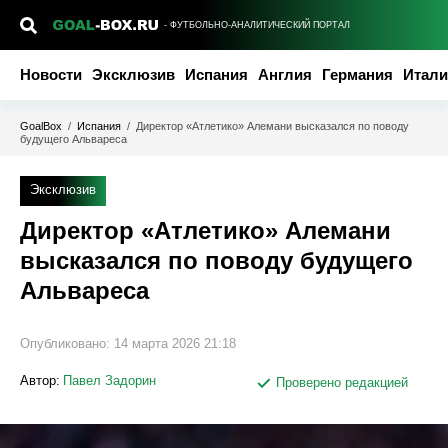
- ФУТБОЛЬНО-АНАЛИТИЧЕСКИЙ ПОРТАЛ
Новости
Эксклюзив
Испания
Англия
Германия
Итали
GoalBox
/
Испания
/
Директор «Атлетико» Алемани высказался по поводу
будущего Альвареса
Эксклюзив
Директор «Атлетико» Алемани
высказался по поводу будущего
Альвареса
Опубликовано:
14 марта 2026 21:18
Автор:
Павел Задорин
Проверено редакцией