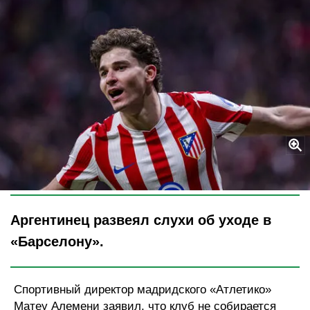
Legion-Media
Аргентинец развеял слухи об уходе в
«Барселону».
Спортивный директор мадридского «Атлетико»
Матеу Алемени заявил, что клуб не собирается