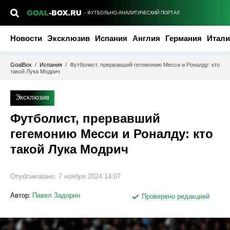
- ФУТБОЛЬНО-АНАЛИТИЧЕСКИЙ ПОРТАЛ
Новости
Эксклюзив
Испания
Англия
Германия
Итали
GoalBox
/
Испания
/
Футболист, прервавший гегемонию Месси и Роналду: кто
такой Лука Модрич
Эксклюзив
Футболист, прервавший
гегемонию Месси и Роналду: кто
такой Лука Модрич
Опубликовано:
7 ноября 2024 14:07
Автор:
Павел Задорин
Проверено редакцией