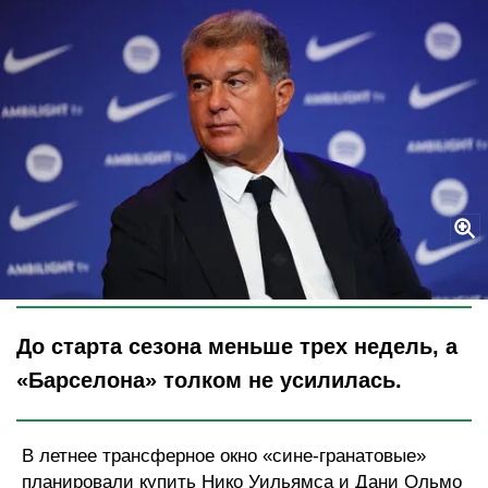
Legion-Media
До старта сезона меньше трех недель, а
«Барселона» толком не усилилась.
В летнее трансферное окно «сине-гранатовые»
планировали купить Нико Уильямса и Дани Ольмо