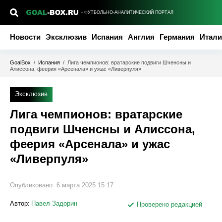
- ФУТБОЛЬНО-АНАЛИТИЧЕСКИЙ ПОРТАЛ
Новости
Эксклюзив
Испания
Англия
Германия
Итали
GoalBox
/
Испания
/
Лига чемпионов: вратарские подвиги Шченсны и
Алиссона, феерия «Арсенала» и ужас «Ливерпуля»
Эксклюзив
Лига чемпионов: вратарские
подвиги Шченсны и Алиссона,
феерия «Арсенала» и ужас
«Ливерпуля»
Опубликовано:
6 марта 2025 15:17
Автор:
Павел Задорин
Проверено редакцией