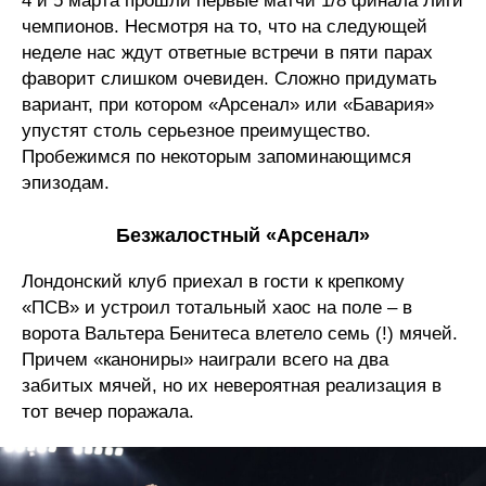
4 и 5 марта прошли первые матчи 1/8 финала Лиги
чемпионов. Несмотря на то, что на следующей
неделе нас ждут ответные встречи в пяти парах
фаворит слишком очевиден. Сложно придумать
вариант, при котором «Арсенал» или «Бавария»
упустят столь серьезное преимущество.
Пробежимся по некоторым запоминающимся
эпизодам.
Безжалостный «Арсенал»
Лондонский клуб приехал в гости к крепкому
«ПСВ» и устроил тотальный хаос на поле – в
ворота Вальтера Бенитеса влетело семь (!) мячей.
Причем «канониры» наиграли всего на два
забитых мячей, но их невероятная реализация в
тот вечер поражала.