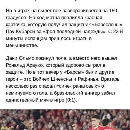
Но в играх на вылет все разворачивается на 180
градусов. На ход матча повлияла красная
карточка, которую получил защитник «Барселоны»
Пау Кубарси за «фол последней надежды». С 22-й
минуты испанцам пришлось играть в
меньшинстве.
Дани Ольмо покинул поле, а вместо него вышел
Рональд Араухо, который здорово сыграл в
защите. Но в тот вечер у «Барсы» были другие
герои – это Войчех Шченсны и Рафинья. Вратарь
несколько раз спасал «сине-гранатовых» от
неминуемого гола, а бразильский вингер забил
единственный мяч в игре (0:1).