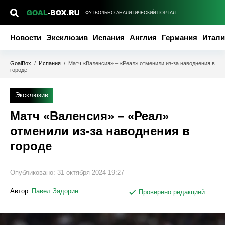
- ФУТБОЛЬНО-АНАЛИТИЧЕСКИЙ ПОРТАЛ
Новости
Эксклюзив
Испания
Англия
Германия
Итали
GoalBox
/
Испания
/
Матч «Валенсия» – «Реал» отменили из-за наводнения в
городе
Эксклюзив
Матч «Валенсия» – «Реал»
отменили из-за наводнения в
городе
Опубликовано:
31 октября 2024 19:27
Автор:
Павел Задорин
Проверено редакцией