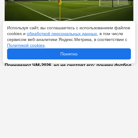
Используя сайт, вы соглашаетесь с использованием файлов
cookies и
обработкой персональных данных
, в том числе
сервисом веб-аналитики Яндекс.Метрика, в соответствии с
Перейти
8 августа 2026
Политикой cookies
.
Понятно
Принимают ЧМ-2026, но не смотрят его: почему футбол
не популярен в США