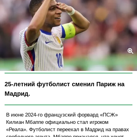
Legion-Media
25-летний футболист сменил Париж на
Мадрид.
В июне 2024-го французский форвард «ПСЖ»
Килиан Мбаппе официально стал игроком
«Реала». Футболист переехал в Мадрид на правах
свободного агента. Мбаппе признался, что хочет