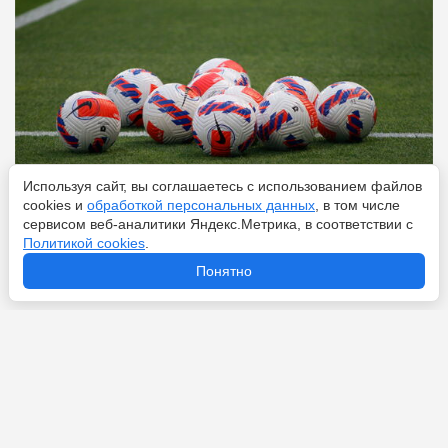
Используя сайт, вы соглашаетесь с использованием файлов
cookies и
обработкой персональных данных
, в том числе
сервисом веб-аналитики Яндекс.Метрика, в соответствии с
Политикой cookies
.
Перейти
6 августа 2026
Понятно
Новости по теме