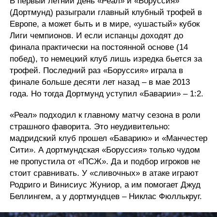
В первый летний день «Реал» и «Боруссия»
(Дортмунд) разыграли главный клубный трофей в
Европе, а может быть и в мире, «ушастый» кубок
Лиги чемпионов. И если испанцы доходят до
финала практически на постоянной основе (14
побед), то немецкий клуб лишь изредка бьется за
трофей. Последний раз «Боруссия» играла в
финале больше десяти лет назад – в мае 2013
года. Но тогда Дортмунд уступил «Баварии» – 1:2.
«Реал» подходил к главному матчу сезона в роли
страшного фаворита. Это неудивительно:
мадридский клуб прошел «Баварию» и «Манчестер
Сити». А дортмундская «Боруссия» только чудом
не пропустила от «ПСЖ». Да и подбор игроков не
стоит сравнивать. У «сливочных» в атаке играют
Родриго и Винисиус Жуниор, а им помогает Джуд
Беллингем, а у дортмундцев – Никлас Фюллькруг.