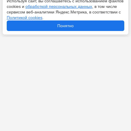
Используя сайт, вы соглашаетесь с использованием файлов
cookies и
обработкой персональных данных
, в том числе
сервисом веб-аналитики Яндекс.Метрика, в соответствии с
Политикой cookies
.
Перейти
6 августа 2026
Понятно
Дембеле отверг «Аль-Хиляль» и хочет новый контракт
с «ПСЖ»