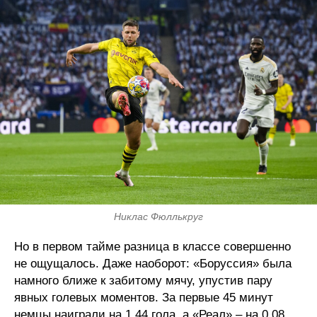
Никлас Фюллькруг
Но в первом тайме разница в классе совершенно
не ощущалось. Даже наоборот: «Боруссия» была
намного ближе к забитому мячу, упустив пару
явных голевых моментов. За первые 45 минут
немцы наиграли на 1,44 гола, а «Реал» – на 0,08.