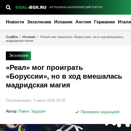
- ФУТБОЛЬНО-АНАЛИТИЧЕСКИЙ ПОРТАЛ
Новости
Эксклюзив
Испания
Англия
Германия
Итали
GoalBox
/
Испания
/
«Реал» мог проиграть «Боруссии», но в ход вмешалась
мадридская магия
Эксклюзив
«Реал» мог проиграть
«Боруссии», но в ход вмешалась
мадридская магия
Опубликовано:
3 июня 2024 20:05
Автор:
Павел Задорин
Проверено редакцией