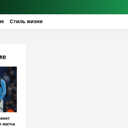
ые
Стиль жизни
ме
кинет
ю матча