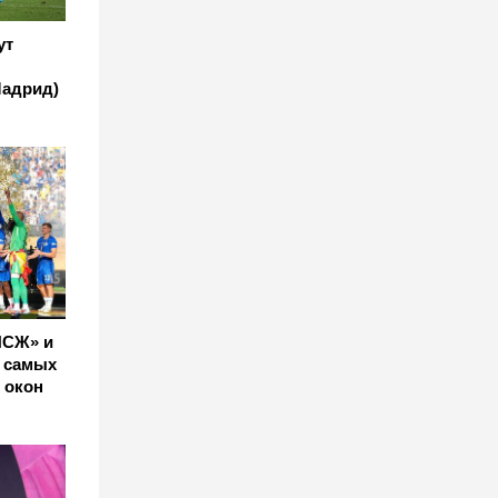
ут
:
Мадрид)
ПСЖ» и
0 самых
 окон