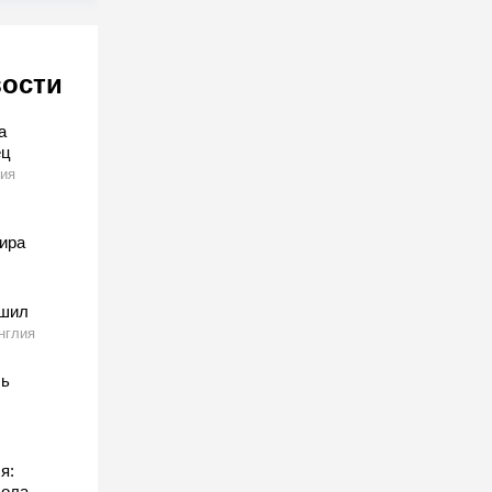
вости
а
ец
ия
ира
тшил
нглия
сь
я:
бола