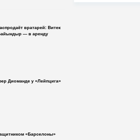
аспродаёт вратарей: Витек
Байындыр — в аренду
фер Диоманде у «Лейпцига»
защитником «Барселоны»