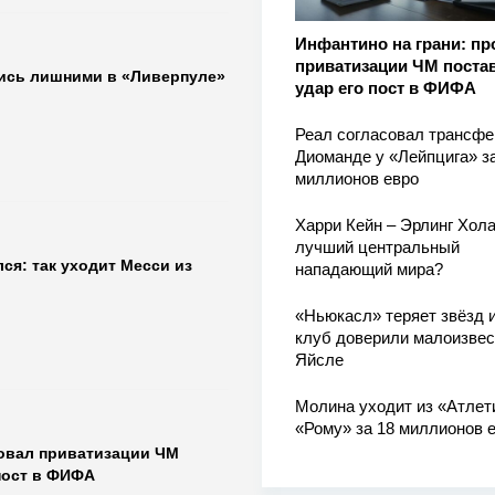
Инфантино на грани: пр
приватизации ЧМ поста
лись лишними в «Ливерпуле»
удар его пост в ФИФА
Реал согласовал трансфе
Диоманде у «Лейпцига» з
миллионов евро
Харри Кейн – Эрлинг Хола
лучший центральный
я: так уходит Месси из
нападающий мира?
«Ньюкасл» теряет звёзд и
клуб доверили малоизве
Яйсле
Молина уходит из «Атлет
«Рому» за 18 миллионов 
ровал приватизации ЧМ
пост в ФИФА