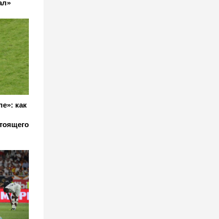
ал»
е»: как
стоящего