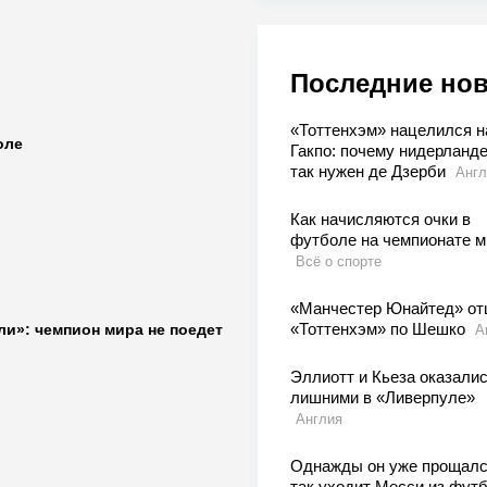
Последние но
«Тоттенхэм» нацелился н
оле
Гакпо: почему нидерланд
так нужен де Дзерби
Англ
Как начисляются очки в
футболе на чемпионате м
Всё о спорте
«Манчестер Юнайтед» о
«Тоттенхэм» по Шешко
и»: чемпион мира не поедет
А
Эллиотт и Кьеза оказали
лишними в «Ливерпуле»
Англия
Однажды он уже прощалс
так уходит Месси из фут