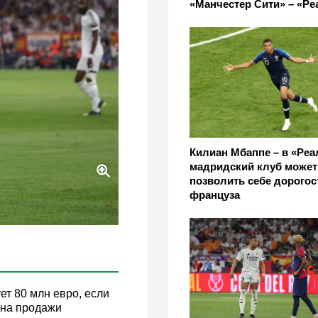
«Манчестер Сити» – «Ре
Килиан Мбаппе – в «Реал
мадридский клуб может
позволить себе дорого
француза
т 80 млн евро, если
ена продажи