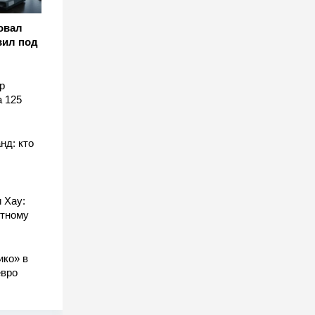
овал
вил под
р
а 125
нд: кто
 Хау:
стному
ико» в
евро