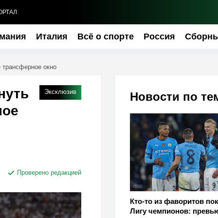
ОРТАЛ
мания
Италия
Всё о спорте
Россия
Сборн
е трансферное окно
нуть
Эксклюзив
Новости по те
ное
Проверено редакцией
Кто-то из фаворитов по
Лигу чемпионов: превь