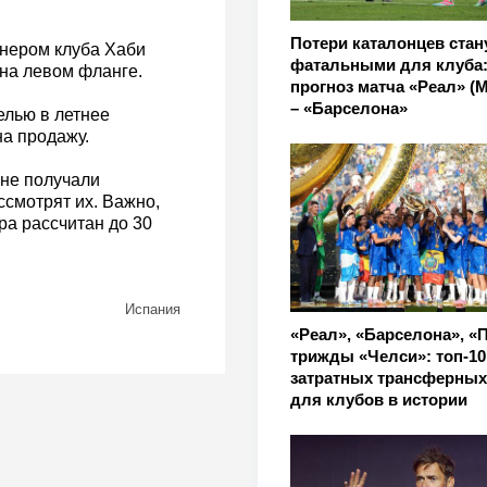
Потери каталонцев стан
енером клуба Хаби
фатальными для клуба
 на левом фланге.
прогноз матча «Реал» (
– «Барселона»
елью в летнее
на продажу.
не получали
ссмотрят их. Важно,
ра рассчитан до 30
Испания
«Реал», «Барселона», «
трижды «Челси»: топ-1
затратных трансферных
для клубов в истории