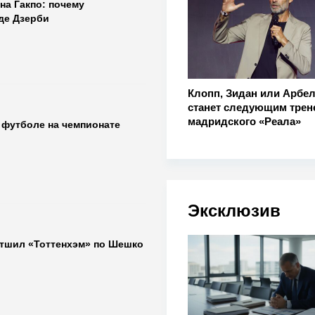
на Гакпо: почему
де Дзерби
Клопп, Зидан или Арбел
станет следующим трен
мадридского «Реала»
 футболе на чемпионате
Эксклюзив
тшил «Тоттенхэм» по Шешко