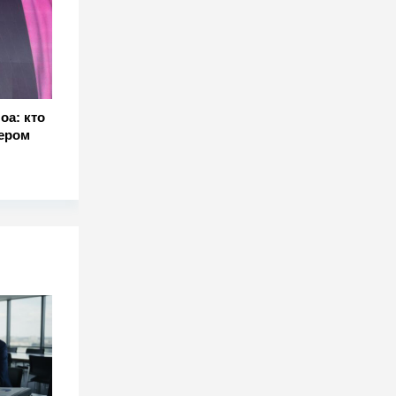
оа: кто
ером