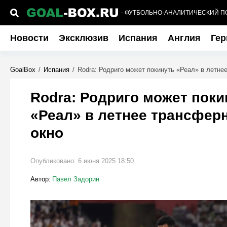
- ФУТБОЛЬНО-АНАЛИТИЧЕСКИЙ П
Новости
Эксклюзив
Испания
Англия
Гер
GoalBox
/
Испания
/
Rodra: Родриго может покинуть «Реал» в летне
Rodra: Родриго может поки
«Реал» в летнее трансфер
окно
Опубликовано:
6 июня 2025 18:50
Автор:
Павел Задорин