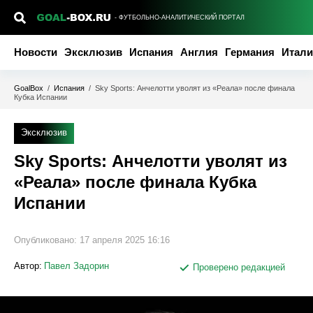
- ФУТБОЛЬНО-АНАЛИТИЧЕСКИЙ ПОРТАЛ
Новости
Эксклюзив
Испания
Англия
Германия
Итали
GoalBox
/
Испания
/
Sky Sports: Анчелотти уволят из «Реала» после финала
Кубка Испании
Эксклюзив
Sky Sports: Анчелотти уволят из
«Реала» после финала Кубка
Испании
Опубликовано:
17 апреля 2025 16:16
Автор:
Павел Задорин
Проверено редакцией