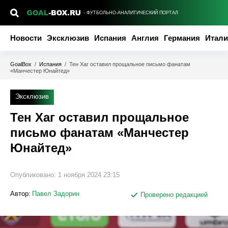
- ФУТБОЛЬНО-АНАЛИТИЧЕСКИЙ ПОРТАЛ
Новости
Эксклюзив
Испания
Англия
Германия
Итали
GoalBox
/
Испания
/
Тен Хаг оставил прощальное письмо фанатам
«Манчестер Юнайтед»
Эксклюзив
Тен Хаг оставил прощальное
письмо фанатам «Манчестер
Юнайтед»
Опубликовано:
1 ноября 2024 23:15
Автор:
Павел Задорин
Проверено редакцией