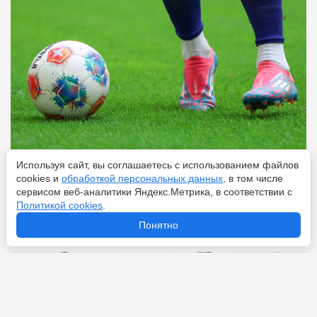
Используя сайт, вы соглашаетесь с использованием файлов
Перейти
6 августа 2026
cookies и
обработкой персональных данных
, в том числе
сервисом веб-аналитики Яндекс.Метрика, в соответствии с
Политикой cookies
.
«Астон Вилла» ведёт переговоры с «Челси» по
Понятно
Николасу Джексону